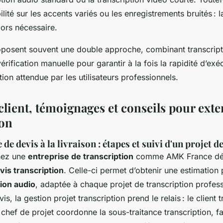
lité sur les accents variés ou les enregistrements bruités : l
lors nécessaire.
oposent souvent une double approche, combinant transcript
érification manuelle pour garantir à la fois la rapidité d’exéc
tion attendue par les utilisateurs professionnels.
lient, témoignages et conseils pour exte
ion
de devis à la livraison : étapes et suivi d'un projet d
hez une
entreprise de transcription
comme AMK France déb
is transcription
. Celle-ci permet d’obtenir une estimation
tion audio
, adaptée à chaque projet de transcription profes
is, la gestion projet transcription prend le relais : le client 
n chef de projet coordonne la sous-traitance transcription, fa