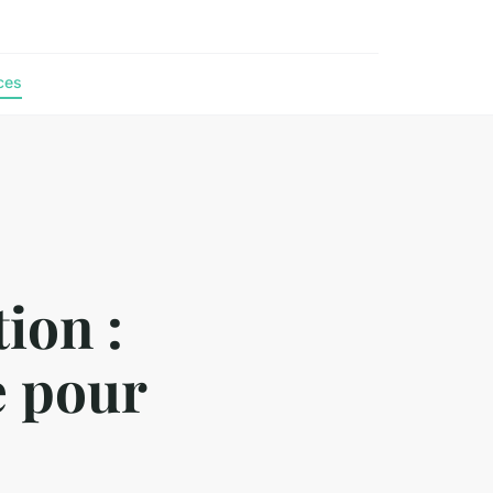
ces
ion :
e pour