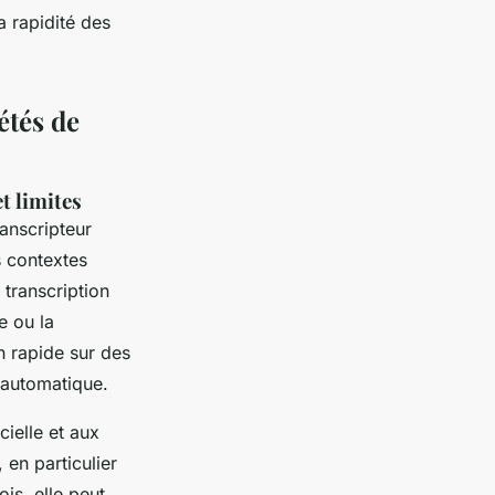
a rapidité des
étés de
t limites
ranscripteur
s contextes
 transcription
e ou la
n rapide sur des
 automatique.
icielle et aux
, en particulier
is, elle peut