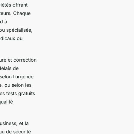
iétés offrant
cteurs. Chaque
rd à
ou spécialisée,
édicaux ou
ure et correction
délais de
 selon l’urgence
e, ou selon les
es tests gratuits
ualité
usiness, et la
au de sécurité