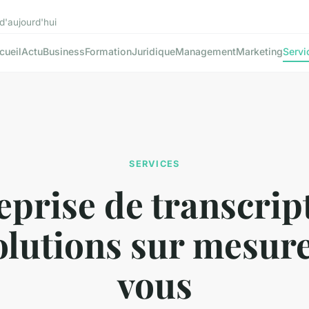
d'aujourd'hui
cueil
Actu
Business
Formation
Juridique
Management
Marketing
Servi
SERVICES
eprise de transcript
olutions sur mesur
vous