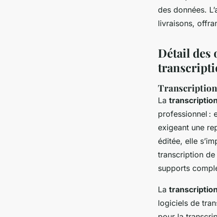
des données. L’a
livraisons, offr
Détail des 
transcript
Transcription 
La
transcriptio
professionnel : 
exigeant une rep
éditée, elle s’i
transcription de
supports complex
La
transcriptio
logiciels de tran
pour la transcri