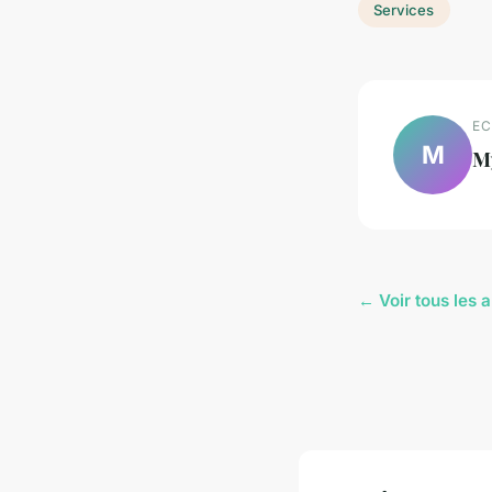
Services
EC
M
M
← Voir tous les a