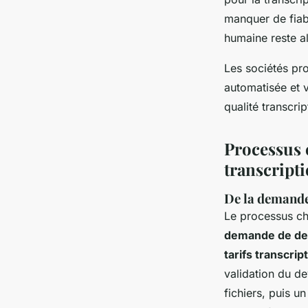
manquer de fiabi
humaine reste a
Les sociétés pr
automatisée et v
qualité transcrip
Processus c
transcript
De la demande 
Le processus c
demande de dev
tarifs transcrip
validation du dev
fichiers, puis u