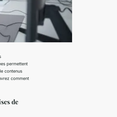
s
ées permettent
 de contenus
couvrez comment
ises de