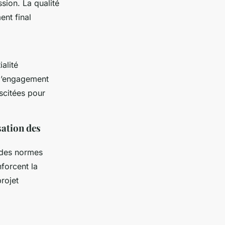
ssion. La qualité
ent final
ialité
t l’engagement
iscitées pour
sation des
 des normes
nforcent la
projet