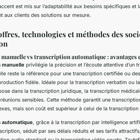
ccent est mis sur l’adaptabilité aux besoins spécifiques et l
ant aux clients des solutions sur mesure.
offres, technologies et méthodes des soci
ion
manuelle vs transcription automatique : avantages e
n manuelle
privilégie la précision et l’écoute attentive d’un t
elle reste la référence pour une transcription certifiée ou de
roduction fidèle. Idéale pour la transcription verbatim ou la
mpose dans la transcription juridique, la transcription médical
 réunions sensibles. Cette méthode garantit une transcriptio
es, mais son coût est supérieur à celui de la transcription
n automatique
, grâce à la transcription par intelligence artif
scription, séduit par ses délais réduits et ses tarifs attractifs
ption audio standard ou la transcription vidéo courte. Toutefo