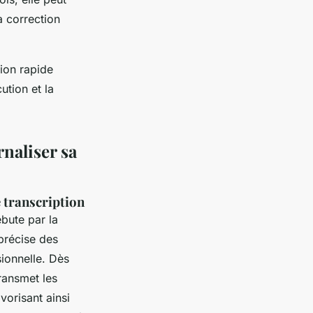
a correction
ion rapide
ution et la
rnaliser sa
e transcription
ute par la
 précise des
sionnelle. Dès
transmet les
vorisant ainsi