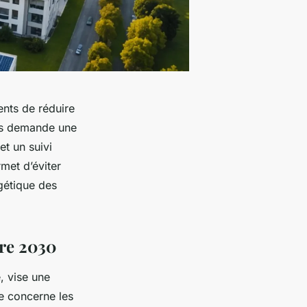
ents de réduire
fs demande une
et un suivi
met d’éviter
gétique des
ire 2030
, vise une
e concerne les