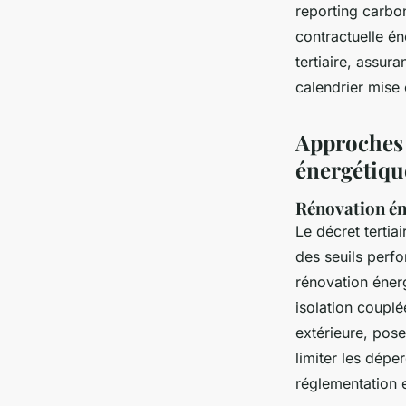
reporting carbon
contractuelle én
tertiaire, assur
calendrier mise
Approches 
énergétique
Rénovation én
Le décret tertia
des seuils perf
rénovation éner
isolation couplé
extérieure, pos
limiter les déper
réglementation e