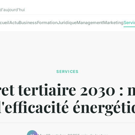
d'aujourd'hui
cueil
Actu
Business
Formation
Juridique
Management
Marketing
Servi
SERVICES
et tertiaire 2030 : 
l'efficacité énergéti