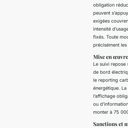
obligation rédu
peuvent s’appuye
exigées couvren
intensité d’usag
fixés. Toute mod
précisément les
Mise en œuvre
Le suivi repose
de bord électriq
le reporting car
énergétique. La 
l’affichage obli
ou d’information
monter à 75 00
Sanctions et 