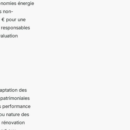
conomies énergie
ns non-
0 € pour une
t responsables
valuation
daptation des
 patrimoniales
ls performance
 ou nature des
 rénovation