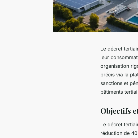
Le décret tertia
leur consommati
organisation rig
précis via la p
sanctions et pé
bâtiments tertiai
Objectifs e
Le décret tertia
réduction de 40