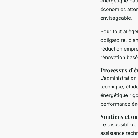
énergétique bât
économies atten
envisageable.
Pour tout allège
obligatoire, pla
réduction empre
rénovation basée
Processus d’é
L’administration
technique, étud
énergétique rigo
performance éne
Soutiens et ou
Le dispositif ob
assistance techn