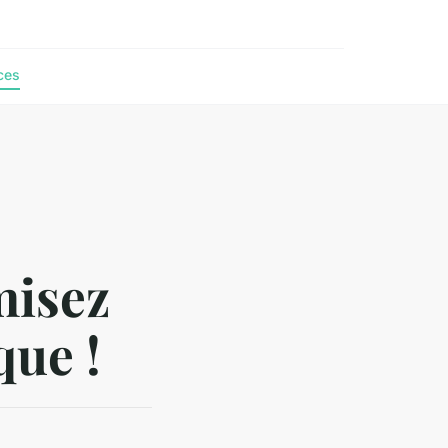
ces
misez
que !