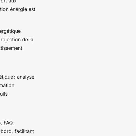
port aux
ion énergie est
nergétique
rojection de la
stissement
tique : analyse
mmation
uils
s, FAQ,
ord, facilitant