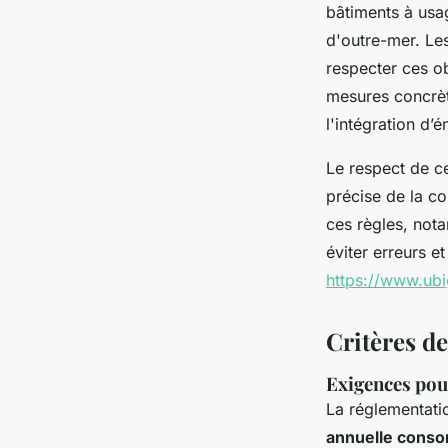
bâtiments à usag
d'outre-mer. Le
respecter ces ob
mesures concrèt
l'intégration d’
Le respect de c
précise de la c
ces règles, nota
éviter erreurs et
https://www.ubi
Critères d
Exigences pou
La réglementatio
annuelle cons