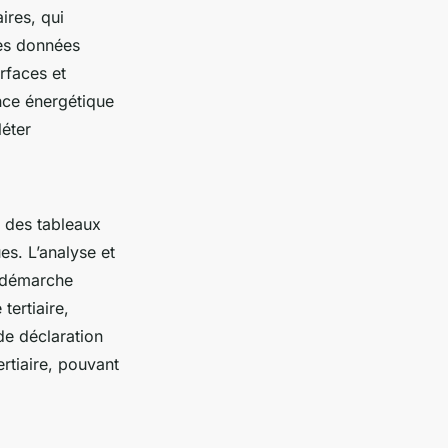
ires, qui
Les données
rfaces et
nce énergétique
léter
des tableaux
es. L’analyse et
é démarche
tertiaire,
 de déclaration
rtiaire, pouvant