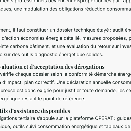
iments professionnels deviennent disproportionnés par rap
dues, une modulation des obligations réduction consommat
ment, il faut constituer un dossier technique étayé : audit é
n d’action économies énergie détaillé, mesures proposées, p
inte carbone bâtiment, et une évaluation du retour sur inve
 sur des outils diagnostic énergétique solides.
valuation et d’acceptation des dérogations
 vérifie chaque dossier selon la conformité démarche énergé
e d’impact, plan correctif. Une déclaration annuelle conso
ureuse est donc exigée pour justifier toute demande, les se
rgétique restant le point de référence.
tils d’assistance disponibles
ligations tertiaire s’appuie sur la plateforme OPERAT : guide
ique, outils suivi consommation énergétique et tableaux de b