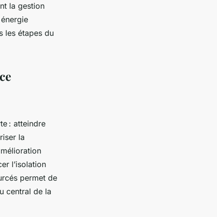
nt la gestion
 énergie
s les étapes du
ce
e : atteindre
iser la
mélioration
r l’isolation
ourcés permet de
eu central de la