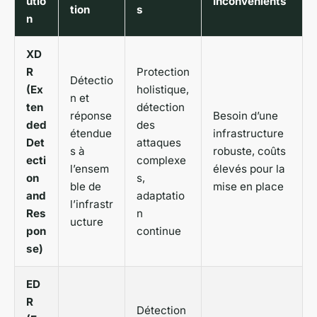
utio
Inconvénients
tion
s
n
XD
R
Protection
Détectio
(Ex
holistique,
n et
ten
détection
réponse
Besoin d’une
ded
des
étendue
infrastructure
Det
attaques
s à
robuste, coûts
ecti
complexe
l’ensem
élevés pour la
on
s,
ble de
mise en place
and
adaptatio
l’infrastr
Res
n
ucture
pon
continue
se)
ED
R
Détection