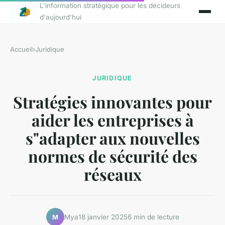
L'information stratégique pour les décideurs
d'aujourd'hui
Accueil
›
Juridique
JURIDIQUE
Stratégies innovantes pour
aider les entreprises à
s"adapter aux nouvelles
normes de sécurité des
réseaux
Mya
18 janvier 2025
6 min de lecture
M