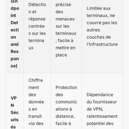
(En
Détectio
précise
dpo
Limitée aux
n et
des
int
terminaux, ne
réponse
menaces
Det
couvre pas les
centrée
sur les
ecti
autres
s sur les
terminaux
on
couches de
termina
, facile à
and
l’infrastructure
ux
mettre en
Res
place
pon
se)
Chiffre
ment
Protection
des
des
Dépendance
VP
donnée
communic
du fournisseur
N
s en
ations à
de VPN,
Séc
transit
distance,
ralentissement
uris
via des
facile à
potentiel des
és