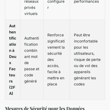
réseaux
configure
performances
privés
r
virtuels
Aut
hen
Renforce
Peut être
tific
Authenti
significati
inconfortable
atio
fication
vement la
pour les
n à
combin
sécurité
utilisateurs,
Deu
ant mot
des
risque de perte
x
de
accès,
ou de vol des
Fac
passe et
facile à
appareils
teu
code
mettre en
générant les
rs
généré
place
codes
(2F
A)
Mesures de Sécurité pour les Données