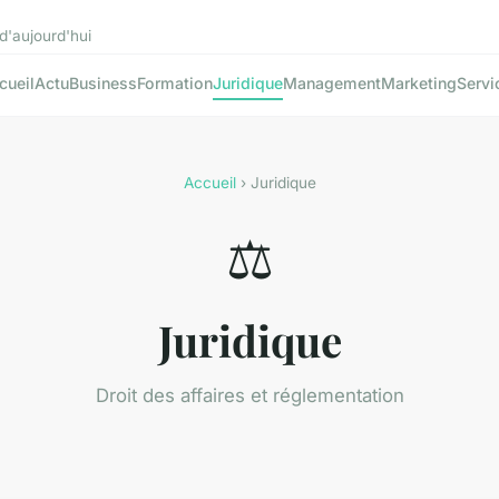
d'aujourd'hui
cueil
Actu
Business
Formation
Juridique
Management
Marketing
Servi
Accueil
› Juridique
⚖️
Juridique
Droit des affaires et réglementation