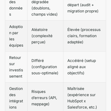
des
dégradée
départ (audit +
donnée
(doublons,
migration propre)
s
champs vides)
Adoptio
Aléatoire
Élevée (processus
n par
(complexité
clairs, formation
les
perçue)
adaptée)
équipes
Retour
Différé
Accéléré (setup
sur
(configuration
aligné aux
investis
sous-optimale)
objectifs)
sement
Gestion
Maîtrisée
Risques
des
(expérience sur
d’erreurs (API,
intégrat
HubSpot x
mappage)
ions
Salesforce, etc.)